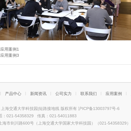
：
应用案例1
：
应用案例3
产品中心
新闻资讯
公司实力
联系我们
应用案例
ht © 上海交通大学科技园|短路接地线 版权所有
沪ICP备13003797号-6
021-54358329 传真：021-54011883
海市剑川路600号（上海交通大学国家大学科技园）（021-54358329